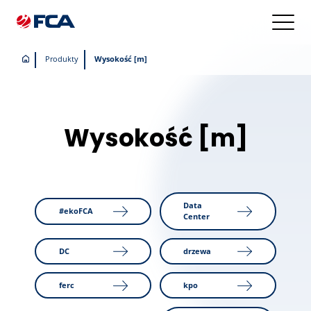
Produkty
Wysokość [m]
Wysokość [m]
Data
#ekoFCA
Center
DC
drzewa
ferc
kpo