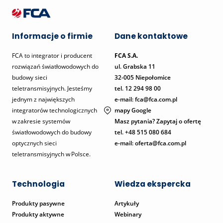
Informacje o firmie
Dane kontaktowe
FCA to integrator i producent
FCA S.A.
rozwiązań światłowodowych do
ul. Grabska 11
budowy sieci
32-005 Niepołomice
teletransmisyjnych. Jesteśmy
tel.
12 294 98 00
jednym z największych
e-mail: fca@fca.com.pl
integratorów technologicznych
mapy Google
w zakresie systemów
Masz pytania? Zapytaj o ofertę
światłowodowych do budowy
tel. +48 515 080 684
optycznych sieci
e-mail:
oferta@fca.com.pl
teletransmisyjnych w Polsce.
Technologia
Wiedza ekspercka
Produkty pasywne
Artykuły
Produkty aktywne
Webinary