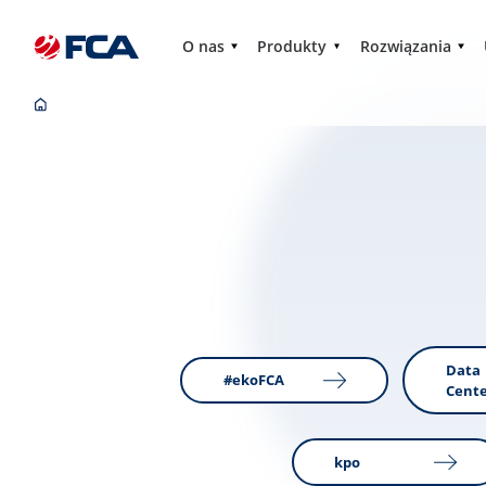
O nas
Produkty
Rozwiązania
Data
#ekoFCA
Cent
kpo