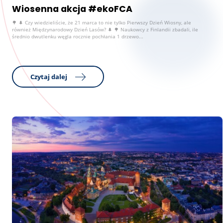
Wiosenna akcja #ekoFCA
🌳 🌲 Czy wiedzieliście, że 21 marca to nie tylko Pierwszy Dzień Wiosny, ale
również Międzynarodowy Dzień Lasów? 🌲 🌳 Naukowcy z Finlandii zbadali, ile
średnio dwutlenku węgla rocznie pochłania 1 drzewo...
Czytaj dalej