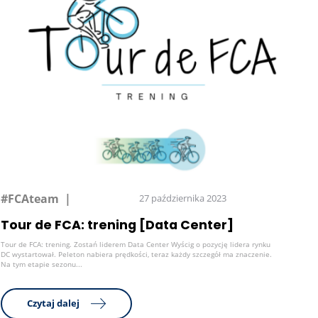
#FCAteam
27 października 2023
Tour de FCA: trening [Data Center]
Tour de FCA: trening. Zostań liderem Data Center Wyścig o pozycję lidera rynku
DC wystartował. Peleton nabiera prędkości, teraz każdy szczegół ma znaczenie.
Na tym etapie sezonu...
Czytaj dalej