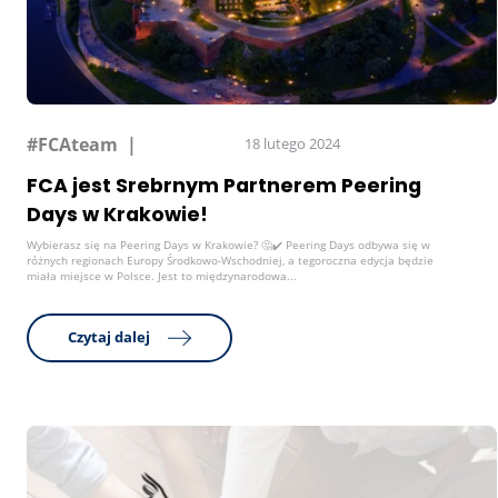
#FCAteam
18 lutego 2024
FCA jest Srebrnym Partnerem Peering
Days w Krakowie!
Wybierasz się na Peering Days w Krakowie? 🤔✔️ Peering Days odbywa się w
różnych regionach Europy Środkowo-Wschodniej, a tegoroczna edycja będzie
miała miejsce w Polsce. Jest to międzynarodowa...
Czytaj dalej