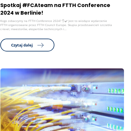
Spotkaj #FCAteam na FTTH Conference
2024 w Berlinie!
Kogo zobaczymy na FTTH Conference 2024? 🖐✔️ Jest to wiodące wydarzenie
FTTH organizowane przez FTTH Council Europe. Skupia przedstawicieli szczebla
c-level, inwestorów, ekspertów technicznych i...
Czytaj dalej