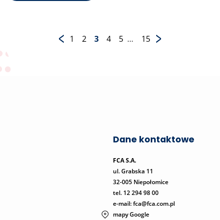
1
2
3
4
5
…
15
Dane kontaktowe
FCA S.A.
ul. Grabska 11
32-005 Niepołomice
tel.
12 294 98 00
e-mail: fca@fca.com.pl
mapy Google