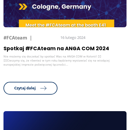
#FCAteam
16 lutego 2024
Spotkaj #FCAteam na ANGA COM 2024
Nie możemy się doczekać by spotkać Was na ANGA COM w Kolonii! 🙋‍♂️
🙋‍♀️Cieszymy się, że również w tym roku będziemy wystawiać się na wiodącej
europejskiej imprezie poświęconej łączności...
Czytaj dalej