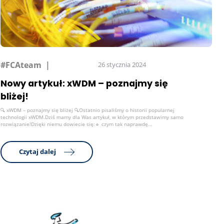
#FCAteam
26 stycznia 2024
Nowy artykuł: xWDM – poznajmy się
bliżej!
🔍 xWDM – poznajmy się bliżej 🔍Ostatnio pisaliśmy o historii popularnej
technologii xWDM.Dziś mamy dla Was artykuł, w którym przedstawimy samo
rozwiązanie!Dzięki niemu dowiecie się:🔹 czym tak naprawdę...
Czytaj dalej