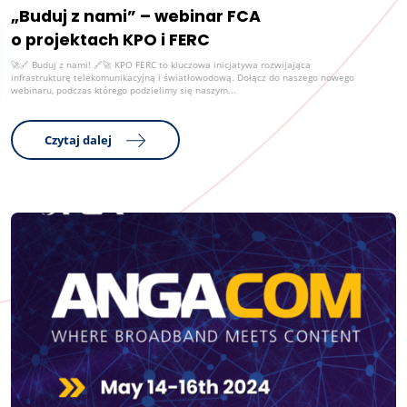
„Buduj z nami” – webinar FCA
o projektach KPO i FERC
🚀🔗 Buduj z nami! 🔗🚀 KPO FERC to kluczowa inicjatywa rozwijająca
infrastrukturę telekomunikacyjną i światłowodową. Dołącz do naszego nowego
webinaru, podczas którego podzielimy się naszym...
Czytaj dalej