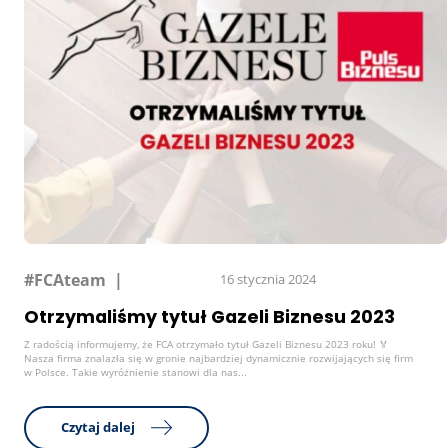
#FCAteam
16 stycznia 2024
Otrzymaliśmy tytuł Gazeli Biznesu 2023
Z radością informujemy, że FCA otrzymało tytuł Gazeli Biznesu 2023 roku! 🏅
Nasza firma znalazła się w gronie najbardziej dynamicznie rozwijających się firm
w Polsce. Takie wyróżnienie stanowi dla nas...
Czytaj dalej