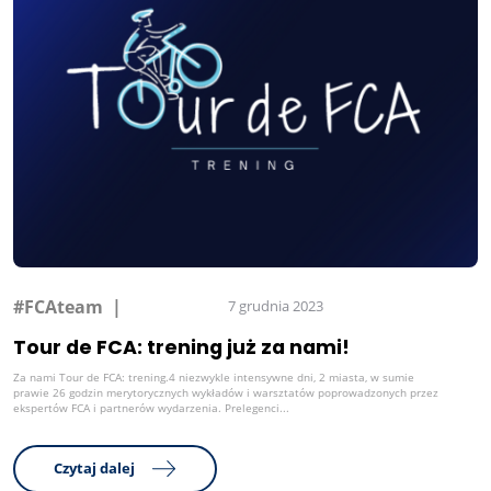
#FCAteam
7 grudnia 2023
Tour de FCA: trening już za nami!
Za nami Tour de FCA: trening.4 niezwykle intensywne dni, 2 miasta, w sumie
prawie 26 godzin merytorycznych wykładów i warsztatów poprowadzonych przez
ekspertów FCA i partnerów wydarzenia. Prelegenci...
Czytaj dalej