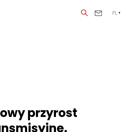
PL
kowy przyrost
ansmisyjne.