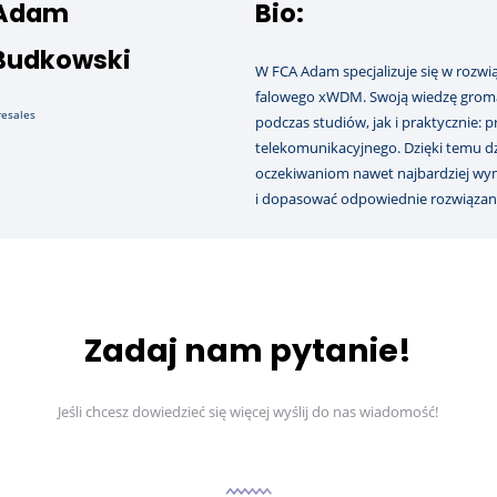
Adam
Bio:
Budkowski
W FCA Adam specjalizuje się w rozwi
falowego xWDM. Swoją wiedzę groma
resales
podczas studiów, jak i praktycznie: 
telekomunikacyjnego. Dzięki temu dzi
oczekiwaniom nawet najbardziej wy
i dopasować odpowiednie rozwiązani
Zadaj nam pytanie!
Jeśli chcesz dowiedzieć się więcej wyślij do nas wiadomość!