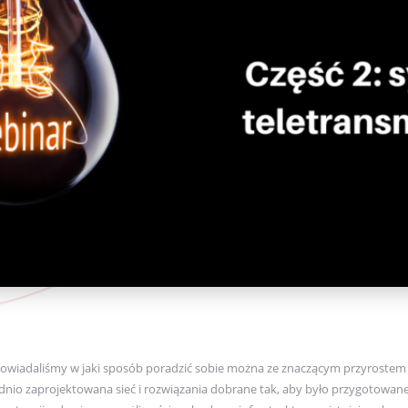
owiadaliśmy w jaki sposób poradzić sobie można ze znaczącym przyrostem
ednio zaprojektowana sieć i rozwiązania dobrane tak, aby było przygotowan