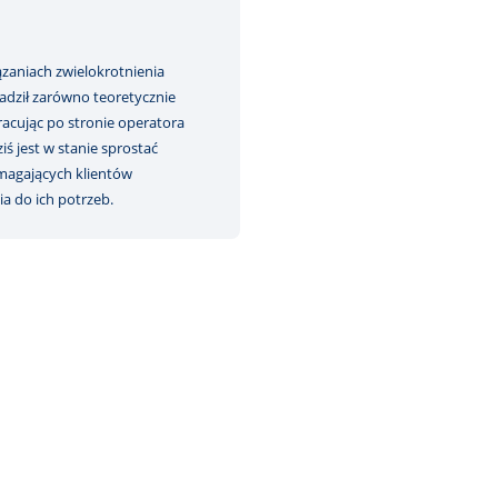
ązaniach zwielokrotnienia
dził zarówno teoretycznie
pracując po stronie operatora
ś jest w stanie sprostać
magających klientów
a do ich potrzeb.