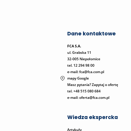
Dane kontaktowe
FCA S.A.
ul. Grabska 11
32-005 Niepołomice
tel.
12 294 98 00
e-mail: fca@fca.com.pl
mapy Google
Masz pytania? Zapytaj o ofertę
tel. +48 515 080 684
e-mail:
oferta@fca.com.pl
Wiedza ekspercka
Artykuły