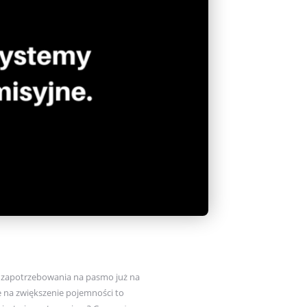
 zapotrzebowania na pasmo już na
e na zwiększenie pojemności to