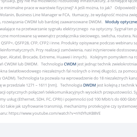
sytuacji, gdy nie ma możliwości rozbudowy infrastruktury, a istniejące łącz
 minimalne prace w warstwie fizycznej? A jeśli można, to jak? Odpowiedź 
Wolanin, Business Line Manager w FCA, tłumaczy, że wydajność można zwię
), rozwiązania CWDM lub bardziej zaawansowane DWDM.
Moduły optyczn
zwalające na przetwarzanie sygnału elektrycznego na optyczny. Sygnał ten
tyczne montowane są wewnątrz przełącznika sieciowego, switcha, routera. N
 QSFP+, QSFP28, CFP, CFP2 i inne. Produkty opisywane podczas webinaru s
einformatycznych. Przy realizacji zamówienia, nasi inżynierowie dostos
iper, Alcatel, Brocade, Extreme, Huawei i innych). Kolejnym pomysłem na ro
wiązań CWDM lub DWDM. Technologia
CWDM
jest jednąz technik zwielokrotni
kna światłowodowego niezależnych fal nośnych o innej długości, za pomo
try OADM). Technologia ta pozwala na wprowadzenie do 18 niezależnych kana
ę w przedziale 1271 – 1611 [nm]. Technologia
DWDM
jest kolejną z techni
acji optycznych połączeń telekomunikacyjnych wysokich przepustowości. S
my usług (Ethernet, SDH, FC, CPRI) i pojemności (od 100 Mbit/s do 600 Gbi
ci takie jak szyfrowanie transmisji, mechanizmy protekcyjne czy systemow
naru: https://www.youtube.com/watch?v=nYdYhzKB8VE