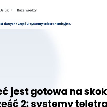
Usługi
Baza wiedzy
ost danych? Część 2: systemy teletransmisyjne.
eć jest gotowa na sko
ęść 2: systemy teletr