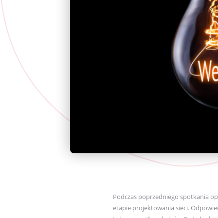
Podczas poprzedniego spotkania op
etapie projektowania sieci. Odpowi