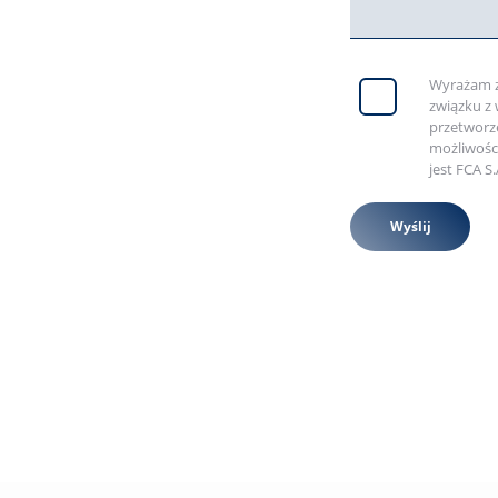
Wyrażam z
związku z
przetworz
możliwośc
jest FCA S