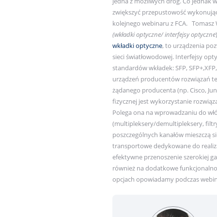
jedna z możliwych dróg. Co jednak w 
zwiększyć przepustowość wykonujące
kolejnego webinaru z FCA. Tomasz 
(wkładki optyczne/ interfejsy optyczne
wkładki optyczne
, to urządzenia po
sieci światłowodowej. Interfejsy op
standardów wkładek: SFP, SFP+,XFP,
urządzeń producentów rozwiązań tel
żądanego producenta (np. Cisco, Jun
fizycznej jest wykorzystanie roz
Polega ona na wprowadzaniu do włó
(multipleksery/demultipleksery, fil
poszczególnych kanałów mieszczą si
transportowe dedykowane do realiz
efektywne przenoszenie szerokiej ga
również na dodatkowe funkcjonalnoś
opcjach opowiadamy podczas webi