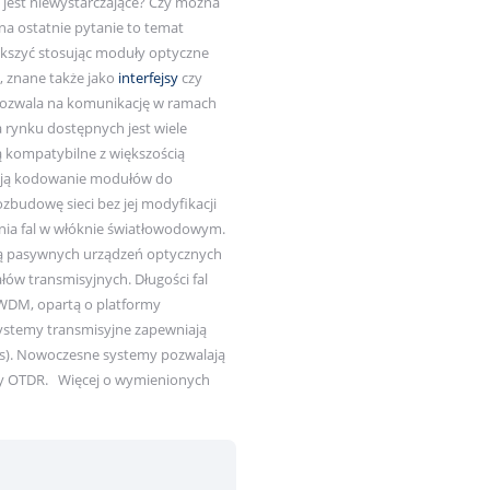
e jest niewystarczające? Czy można
na ostatnie pytanie to temat
kszyć stosując moduły optyczne
e
, znane także jako
interfejsy
czy
 pozwala na komunikację w ramach
a rynku dostępnych jest wiele
ą kompatybilne z większością
owują kodowanie modułów do
zbudowę sieci bez jej modyfikacji
ania fal w włóknie światłowodowym.
cą pasywnych urządzeń optycznych
łów transmisyjnych. Długości fal
k WDM, opartą o platformy
ystemy transmisyjne zapewniają
t/s). Nowoczesne systemy pozwalają
y OTDR. ​ Więcej o wymienionych